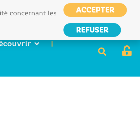
CIAS
France services
ACCEPTER
Nous
lité concernant les
contacter
REFUSER
écouvrir