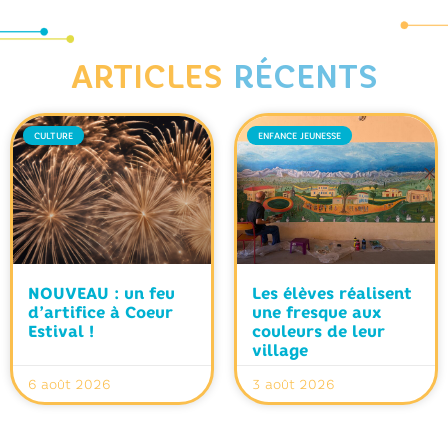
ARTICLES
RÉCENTS
CULTURE
ENFANCE JEUNESSE
NOUVEAU : un feu
Les élèves réalisent
d’artifice à Coeur
une fresque aux
Estival !
couleurs de leur
village
6 août 2026
3 août 2026