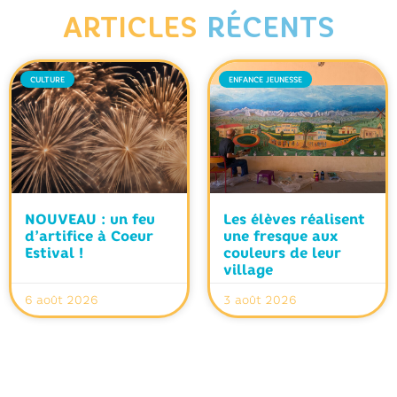
ARTICLES
RÉCENTS
CULTURE
ENFANCE JEUNESSE
NOUVEAU : un feu
Les élèves réalisent
d’artifice à Coeur
une fresque aux
Estival !
couleurs de leur
village
6 août 2026
3 août 2026