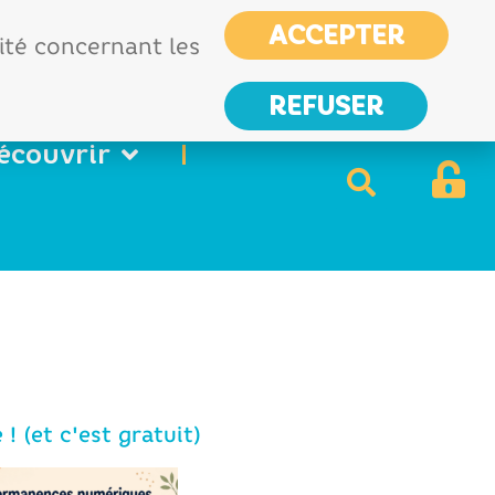
CIAS
France services
ACCEPTER
Nous
lité concernant les
contacter
REFUSER
écouvrir
 (et c'est gratuit)