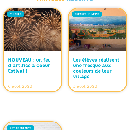
CULTURE
ENFANCE JEUNESSE
NOUVEAU : un feu
Les élèves réalisent
d’artifice à Coeur
une fresque aux
Estival !
couleurs de leur
village
6 août 2026
3 août 2026
PETITE ENFANCE