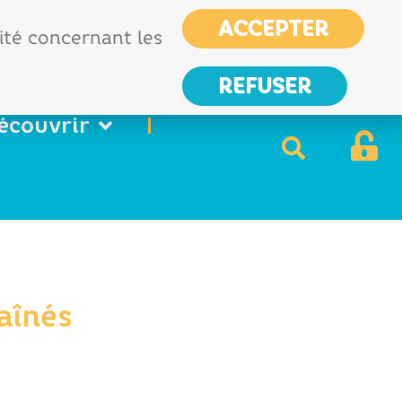
CIAS
France services
ACCEPTER
Nous
lité concernant les
contacter
REFUSER
écouvrir
 aînés