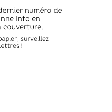
dernier numéro de
nne Info en
a couverture.
papier, surveillez
lettres !