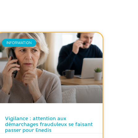
INFORMATION
Vigilance : attention aux
démarchages frauduleux se faisant
passer pour Enedis