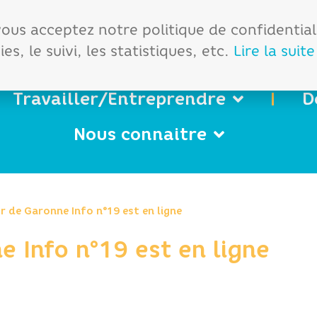
démarches
Office de tourisme
 vous acceptez notre politique de confidentia
es, le suivi, les statistiques, etc.
Lire la suite
Travailler/Entreprendre
D
Nous connaitre
 de Garonne Info n°19 est en ligne
 Info n°19 est en ligne