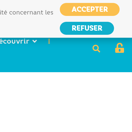
CIAS
France services
ACCEPTER
Nous
lité concernant les
contacter
REFUSER
écouvrir