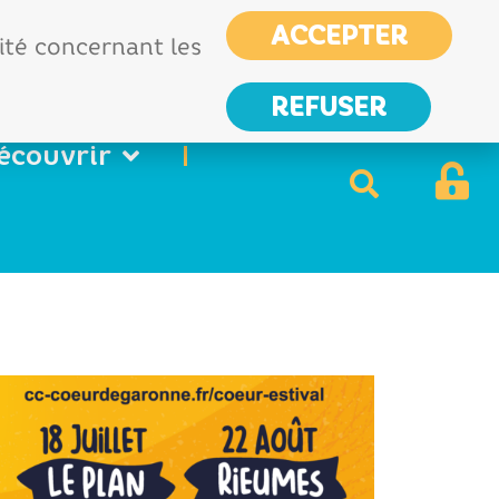
CIAS
France services
ACCEPTER
Nous
lité concernant les
contacter
REFUSER
écouvrir