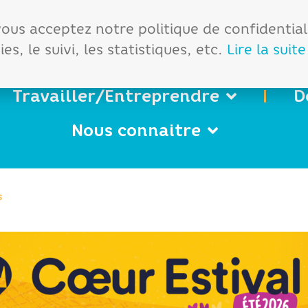
démarches
Office de tourisme
 vous acceptez notre politique de confidentia
es, le suivi, les statistiques, etc.
Lire la suite
Travailler/Entreprendre
D
Nous connaitre
s