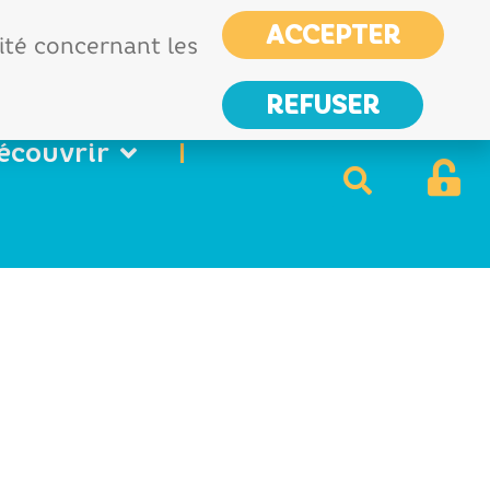
CIAS
France services
ACCEPTER
Nous
lité concernant les
contacter
REFUSER
écouvrir