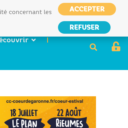
CIAS
France services
ACCEPTER
Nous
lité concernant les
contacter
REFUSER
écouvrir