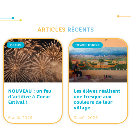
ARTICLES
RÉCENTS
CULTURE
ENFANCE JEUNESSE
NOUVEAU : un feu
Les élèves réalisent
d’artifice à Coeur
une fresque aux
Estival !
couleurs de leur
village
6 août 2026
3 août 2026