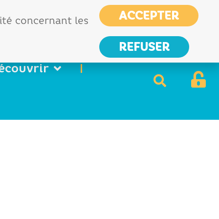
CIAS
France services
ACCEPTER
Nous
lité concernant les
contacter
REFUSER
écouvrir