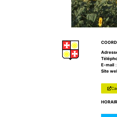
COORD
Adresse
Téléph
E-mail
Site we
Ca
HORAI