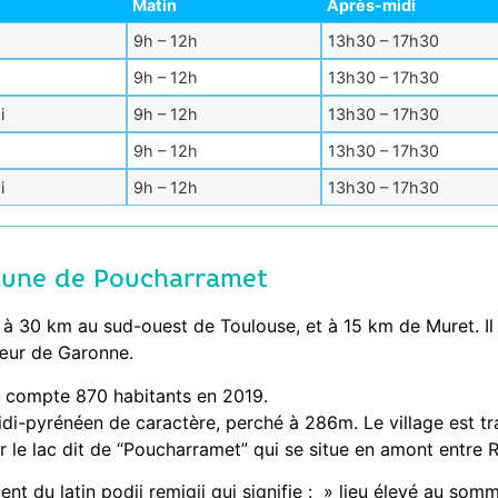
Matin
Après-midi
9h – 12h
13h30 – 17h30
9h – 12h
13h30 – 17h30
i
9h – 12h
13h30 – 17h30
9h – 12h
13h30 – 17h30
i
9h – 12h
13h30 – 17h30
mune de Poucharramet
 à 30 km au sud-ouest de Toulouse, et à 15 km de Muret. Il
ur de Garonne.
 compte 870 habitants en 2019.
idi-pyrénéen de caractère, perché à 286m. Le village est tra
ar le lac dit de “Poucharramet” qui se situe en amont entre
t du latin podii remigii qui signifie : » lieu élevé au somm