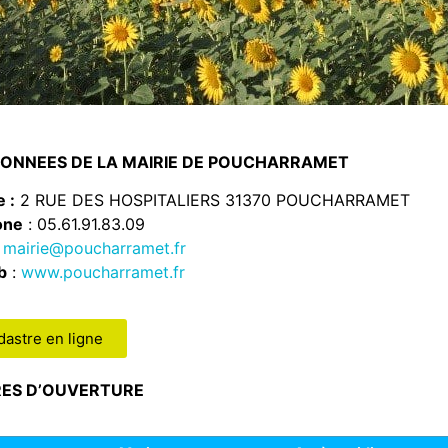
ONNEES DE LA MAIRIE DE POUCHARRAMET
 :
2 RUE DES HOSPITALIERS 31370 POUCHARRAMET
one
: 05.61.91.83.09
:
mairie@poucharramet.fr
b
:
www.poucharramet.fr
dastre en ligne
RES D’OUVERTURE