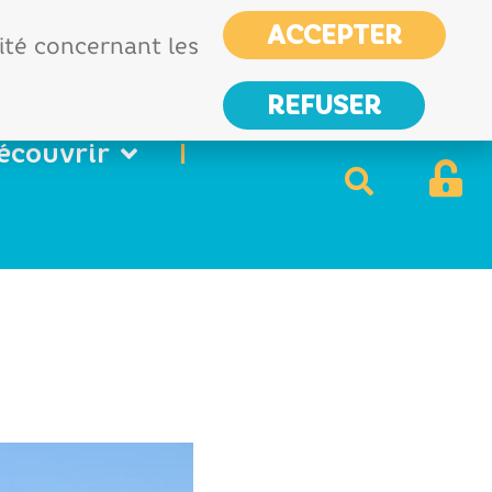
CIAS
France services
ACCEPTER
Nous
lité concernant les
contacter
REFUSER
écouvrir