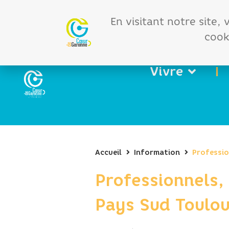
Offres d'emploi
Vos 
En visitant notre site,
cooki
Vivre
Accueil
Information
Professio
Professionnels,
Pays Sud Toulou