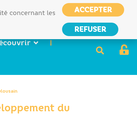
CIAS
France services
ACCEPTER
Nous
lité concernant les
contacter
REFUSER
écouvrir
ulousain
veloppement du