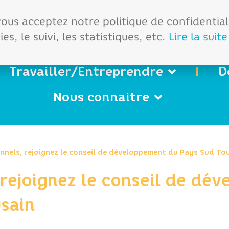
démarches
Office de tourisme
 vous acceptez notre politique de confidentia
es, le suivi, les statistiques, etc.
Lire la suite
Travailler/Entreprendre
D
Nous connaitre
nnels, rejoignez le conseil de développement du Pays Sud To
 rejoignez le conseil de dé
sain