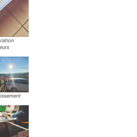
aration
eurs
uissement