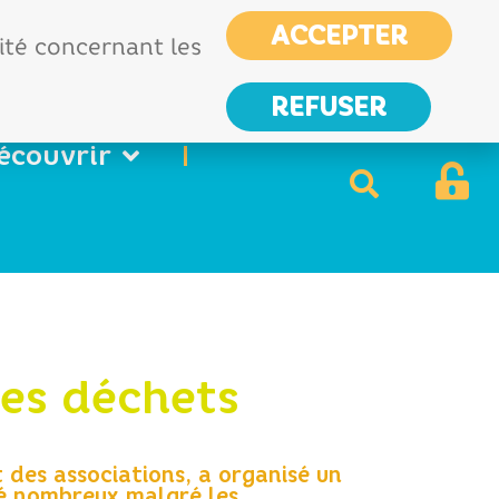
CIAS
France services
ACCEPTER
Nous
lité concernant les
contacter
REFUSER
écouvrir
es déchets
des associations, a organisé un
té nombreux malgré les