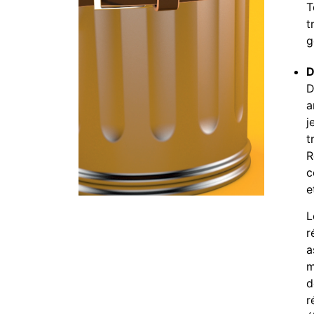
T
t
g
D
D
a
j
t
R
c
e
L
r
a
m
d
r