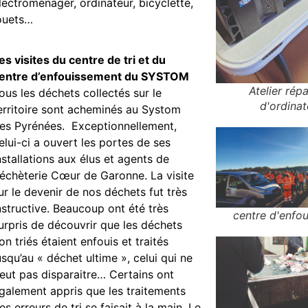
lectroménager, ordinateur, bicyclette,
ouets…
es visites du centre de tri et du
entre d’enfouissement du SYSTOM
Atelier rép
ous les déchets collectés sur le
d'ordinat
erritoire sont acheminés au Systom
es Pyrénées. Exceptionnellement,
elui-ci a ouvert les portes de ses
nstallations aux élus et agents de
échèterie Cœur de Garonne. La visite
ur le devenir de nos déchets fut très
nstructive. Beaucoup ont été très
centre d'enfo
urpris de découvrir que les déchets
on triés étaient enfouis et traités
usqu’au « déchet ultime », celui qui ne
eut pas disparaitre… Certains ont
galement appris que les traitements
es erreurs de tri se faisait à la main. Le