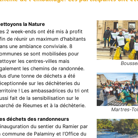
ettoyons la Nature
es 2 week-ends ont été mis à profit
fin de réunir un maximum d’habitants
ans une ambiance conviviale. 8
ommunes se sont mobilisées pour
ettoyer les centres-villes mais
Bousse
galement les chemins de randonnée.
lus d’une tonne de déchets a été
éceptionnée sur les déchèteries du
erritoire ! Les ambassadrices du tri ont
ussi fait de la sensibilisation sur le
arché de Rieumes et à la déchèterie.
Martres-To
es déchets des randonneurs
’inauguration du sentier du Ramier par
a commune de Palaminy et l’Office du