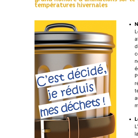
températures hivernales
N
L
a
d
c
n
é
P
r
t
a
m
L
L
l