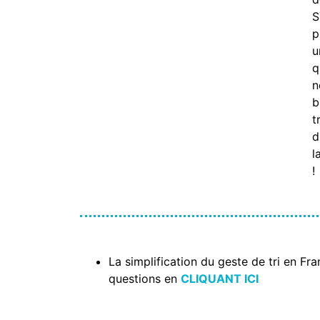
S
p
u
q
n
b
t
d
l
!
La simplification du geste de tri en F
questions en
CLIQUANT ICI