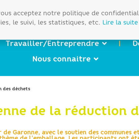
démarches
Office de tourisme
 vous acceptez notre politique de confidentia
es, le suivi, les statistiques, etc.
Lire la suite
Travailler/Entreprendre
D
Nous connaitre
n des déchets
nne de la réduction d
de Garonne, avec le soutien des communes et 
thème de l’emballage. Les participants ont é