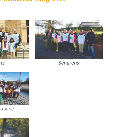
ns
Sénarens
losane