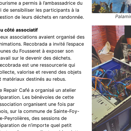
ourisme a permis à l’ambassadrice du
ri de sensibiliser les participants à la
Palami
estion de leurs déchets en randonnée.
u côté associatif
eux associations avaient organisé des
nimations. Recobrada a invité l’espace
eunes du Fousseret à exposer son
ravail sur le devenir des déchets.
ecobrada est une ressourcerie qui
ollecte, valorise et revend des objets
t matériaux destinés au rebus.
e Repair Café a organisé un atelier
éparation. Les bénévoles de cette
ssociation organisent une fois par
ois, sur la commune de Sainte-Foy-
e-Peyrolières, des sessions de
éparation de n’importe quel petit