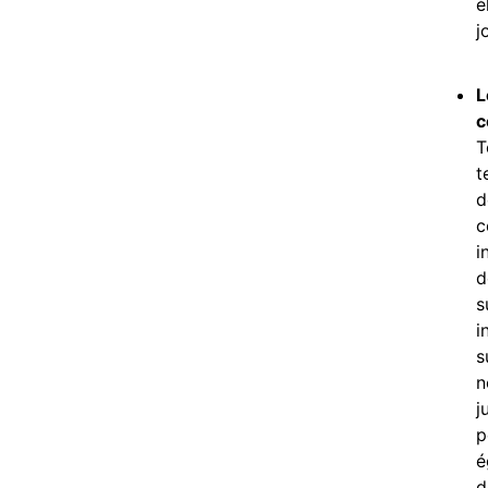
é
j
L
c
T
t
d
c
i
d
s
i
s
n
j
p
é
d