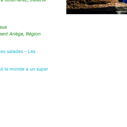
ssua
ment Ariège, Région
des salades – Les
ut le monde a un super