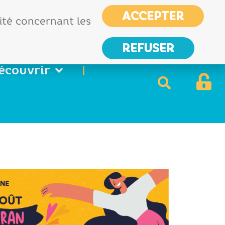
CIAS
France services
ACCEPTER
Nous
lité concernant les
contacter
REFUSER
écouvrir