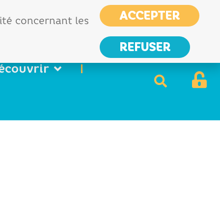
CIAS
France services
ACCEPTER
Nous
lité concernant les
contacter
REFUSER
écouvrir