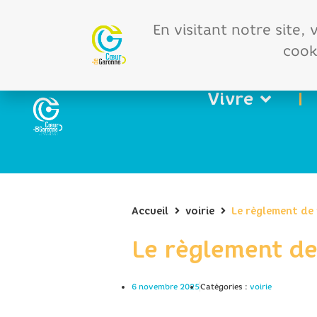
Offres d'emploi
Vos 
En visitant notre site,
cooki
Vivre
Accueil
voirie
Le règlement de 
Le règlement de 
6 novembre 2025
Catégories :
voirie